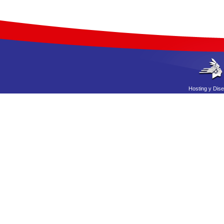
Hosting
y
Dis