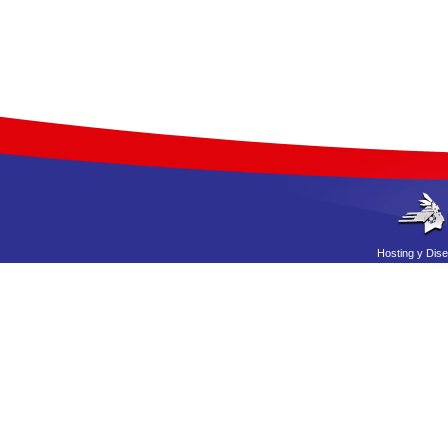
Hosting
y
Dis